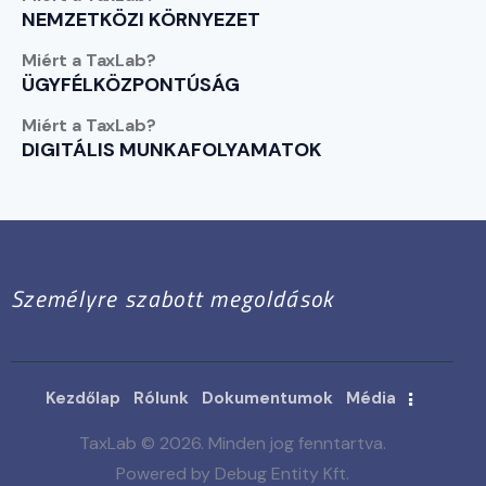
NEMZETKÖZI KÖRNYEZET
Miért a TaxLab?
ÜGYFÉLKÖZPONTÚSÁG
Miért a TaxLab?
DIGITÁLIS MUNKAFOLYAMATOK
Személyre szabott megoldások
Kezdőlap
Rólunk
Dokumentumok
Média
TaxLab © 2026. Minden jog fenntartva.
Powered by Debug Entity Kft.