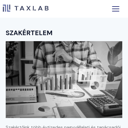
SZAKÉRTELEM
Szakértőink több évtizedes nagyvállalati és tanácsadói