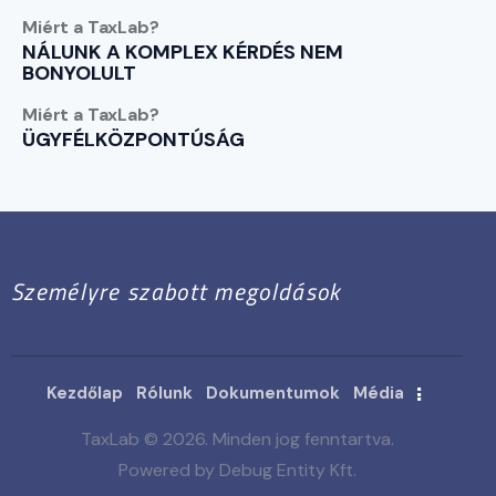
Miért a TaxLab?
NÁLUNK A KOMPLEX KÉRDÉS NEM
BONYOLULT
Miért a TaxLab?
ÜGYFÉLKÖZPONTÚSÁG
Személyre szabott megoldások
Kezdőlap
Rólunk
Dokumentumok
Média
TaxLab © 2026. Minden jog fenntartva.
Powered by Debug Entity Kft.