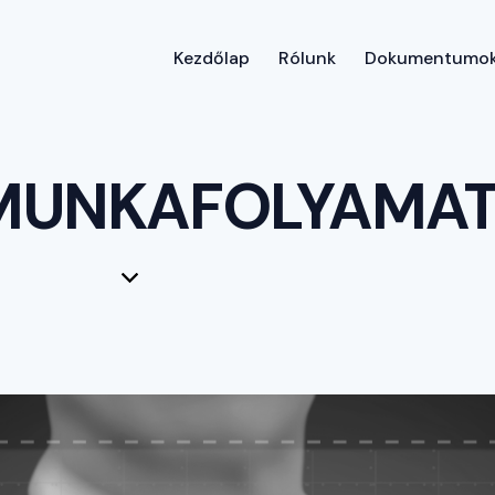
Kezdőlap
Rólunk
Dokumentumo
Kezdőla
S MUNKAFOLYAMA