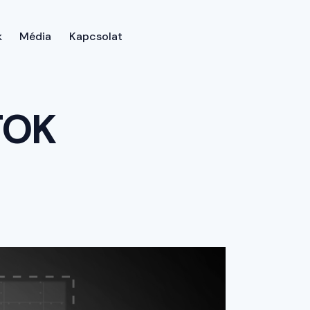
k
Média
Kapcsolat
p
Rólunk
Dokumentumok
Média
Kapcsolat
TOK