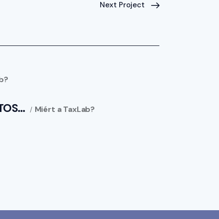
Next Project
ab?
NTOS…
Miért a TaxLab?